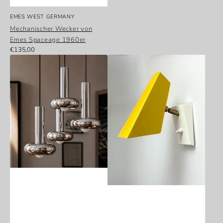
Anbieter:
EMES WEST GERMANY
Mechanischer Wecker von
Emes Spaceage 1960er
Normaler
€135,00
Verchromte
Preis
Gelbe
Kaskadenleuchte
minimalistische
mit
Wandlampe
4
Trapez
Pendeln,
von
Wortmann
Hoso,
und
Deutschland,
Filz,
1950er
Deutschland,
1970er