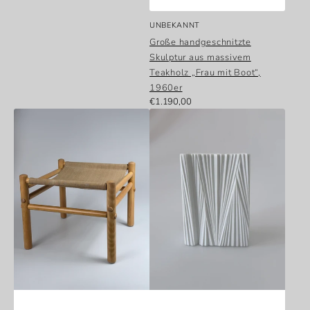
Anbieter:
UNBEKANNT
Große handgeschnitzte
Skulptur aus massivem
Teakholz „Frau mit Boot“,
1960er
Normaler
€1.190,00
„Junker“
Rosenthal
Preis
Safari-
Studio-
Fußhocker
Line
aus
Vase
Buche
Martin
und
Freyer
Canvas,
Biskuitporzellan
Bror
1960er
Boije
15
für
cm
DUX
Schweden
zugeschrieben,