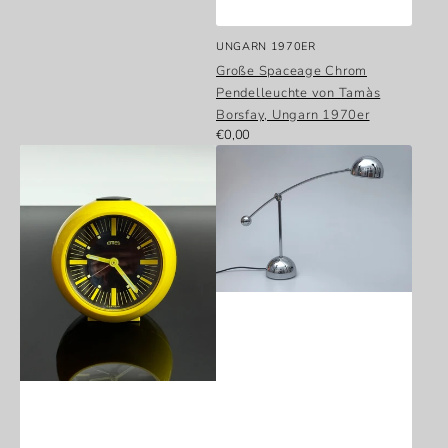
Anbieter:
UNGARN 1970ER
Große Spaceage Chrom
Pendelleuchte von Tamàs
Borsfay, Ungarn 1970er
Normaler
€0,00
Mechanischer
Verchromte
Preis
Wecker
Tischleuchte
von
von
Emes
Hustadtleuchten
Spaceage
V3164/01
1960er
1970er