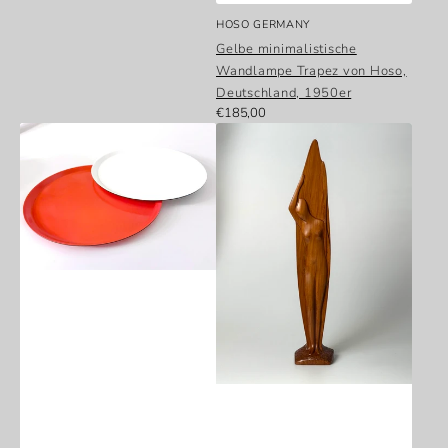
Anbieter:
HOSO GERMANY
Gelbe minimalistische
Wandlampe Trapez von Hoso,
Deutschland, 1950er
Normaler
€185,00
Paar
Große
Preis
große
handgeschnitzte
italienische
Skulptur
Serviertabletts
aus
von
massivem
Melform,
Teakholz
1970er
„Frau
mit
Boot“,
1960er