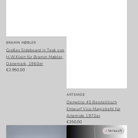
Anbieter:
BRAMIN MØBLER
Großes Sideboard in Teak von
H.W.Klein für Bramin Møbler,
Dänemark, 1960er
Normaler
€2.950,00
Preis
Anbieter:
ARTEMIDE
Demetrio 45 Beistelltisch
Entwurf Vico Magistretti für
Artemide 1970er
Normaler
€350,00
Demetrio
Große
Preis
Verkauft
45
Spaceage