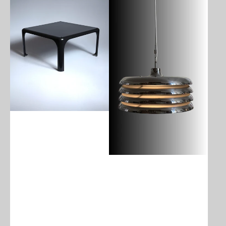
Beistelltisch
Chrom
Entwurf
Pendelleuchte
Vico
von
Magistretti
Tamàs
für
Borsfay,
Artemide
Ungarn
1970er
1970er
(Kopie)