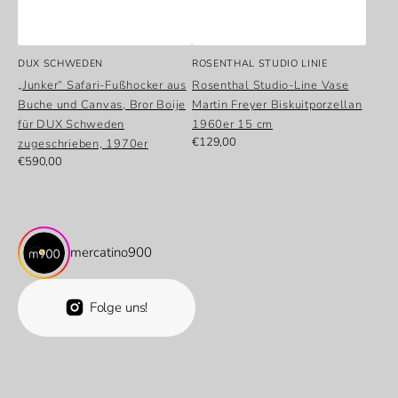
Anbieter:
Anbieter:
DUX SCHWEDEN
ROSENTHAL STUDIO LINIE
„Junker“ Safari-Fußhocker aus
Rosenthal Studio-Line Vase
Buche und Canvas, Bror Boije
Martin Freyer Biskuitporzellan
für DUX Schweden
1960er 15 cm
Normaler
€129,00
zugeschrieben, 1970er
Preis
Normaler
€590,00
Preis
mercatino900
Folge uns!
Folge uns!